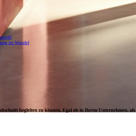
rself!
rung im Wandel
abschnitt begleiten zu können. Egal ob in Ihrem Unternehmen, als
Coaching
ßere noch trägt – und das Inner