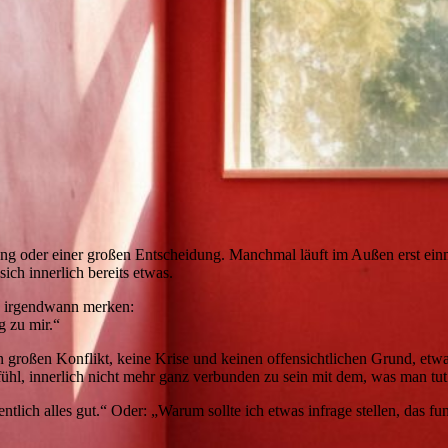
ng oder einer großen Entscheidung. Manchmal läuft im Außen erst ein
ch innerlich bereits etwas.
e irgendwann merken:
g zu mir.“
 großen Konflikt, keine Krise und keinen offensichtlichen Grund, etwas
ühl, innerlich nicht mehr ganz verbunden zu sein mit dem, was man tut
ntlich alles gut.“ Oder: „Warum sollte ich etwas infrage stellen, das 