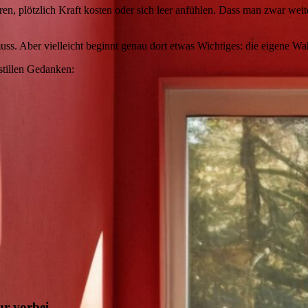
ren, plötzlich Kraft kosten oder sich leer anfühlen. Dass man zwar weite
muss. Aber vielleicht beginnt genau dort etwas Wichtiges: die eigene 
tillen Gedanken:
ur vorbei