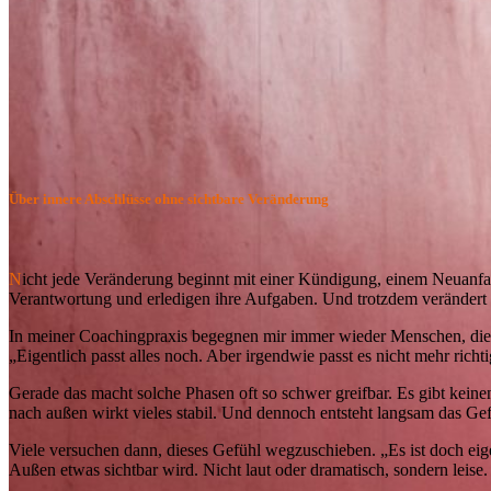
Über innere Abschlüsse ohne sichtbare Veränderung
N
icht jede Veränderung beginnt mit einer Kündigung, einem Neuanfa
Verantwortung und erledigen ihre Aufgaben. Und trotzdem verändert si
In meiner Coachingpraxis begegnen mir immer wieder Menschen, di
„Eigentlich passt alles noch. Aber irgendwie passt es nicht mehr richti
Gerade das macht solche Phasen oft so schwer greifbar. Es gibt keinen
nach außen wirkt vieles stabil. Und dennoch entsteht langsam das Gef
Viele versuchen dann, dieses Gefühl wegzuschieben. „Es ist doch eige
Außen etwas sichtbar wird. Nicht laut oder dramatisch, sondern leise.