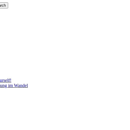
rch
rself!
rung im Wandel