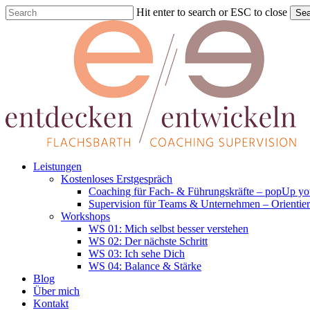
Skip
Hit enter to search or ESC to close
Sea
to
Close
main
Search
content
Menu
Leistungen
Kostenloses Erstgespräch
Coaching für Fach- & Führungskräfte – popUp you
Supervision für Teams & Unternehmen – Orientie
Workshops
WS 01: Mich selbst besser verstehen
WS 02: Der nächste Schritt
WS 03: Ich sehe Dich
WS 04: Balance & Stärke
Blog
Über mich
Kontakt