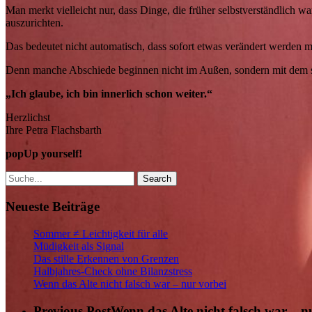
Man merkt vielleicht nur, dass Dinge, die früher selbstverständlich wa
auszurichten.
Das bedeutet nicht automatisch, dass sofort etwas verändert werden 
Denn manche Abschiede beginnen nicht im Außen, sondern mit dem s
„Ich glaube, ich bin innerlich schon weiter.“
Herzlichst
Ihre Petra Flachsbarth
popUp yourself!
Search
Neueste Beiträge
Sommer ≠ Leichtigkeit für alle
Müdigkeit als Signal
Das stille Erkennen von Grenzen
Halbjahres-Check ohne Bilanzstress
Wenn das Alte nicht falsch war – nur vorbei
Previous Post
Wenn das Alte nicht falsch war – n