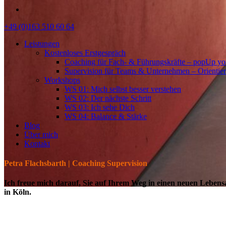
linkedin
Close
+49 (0)163 510 60 64
Menu
Leistungen
Kostenloses Erstgespräch
Coaching für Fach- & Führungskräfte – popUp you
Supervision für Teams & Unternehmen – Orientie
Workshops
WS 01: Mich selbst besser verstehen
WS 02: Der nächste Schritt
WS 03: Ich sehe Dich
WS 04: Balance & Stärke
Blog
Über mich
Kontakt
Petra Flachsbarth | Coaching Supervision
Ich freue mich darauf, Sie auf Ihrem Weg in einen neuen Lebens
in Köln.
Wenn das Äu