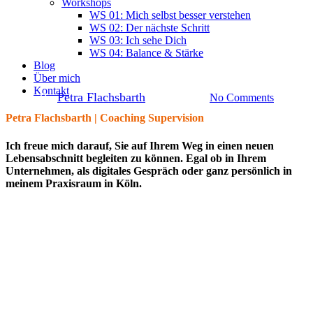
Coaching
Workshops
WS 01: Mich selbst besser verstehen
WS 02: Der nächste Schritt
Verantwortung ohne
WS 03: Ich sehe Dich
WS 04: Balance & Stärke
Selbstüberforderung
Blog
Über mich
Kontakt
By
Petra Flachsbarth
14. April 2026
No Comments
Petra Flachsbarth | Coaching Supervision
Ich freue mich darauf, Sie auf Ihrem Weg in einen neuen
Lebensabschnitt begleiten zu können. Egal ob in Ihrem
Unternehmen, als digitales Gespräch oder ganz persönlich in
meinem Praxisraum in Köln.