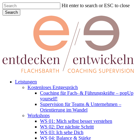
Skip
Hit enter to search or ESC to close
to
Search
main
Close
content
Search
Menu
Leistungen
Kostenloses Erstgespräch
Coaching für Fach- & Führungskräfte – popUp
yourself!
Supervision für Teams & Unternehmen –
Orientierung im Wandel
Workshops
WS 01: Mich selbst besser verstehen
WS 02: Der nächste Schritt
WS 03: Ich sehe Dich
WS 04: Balance & Stärke