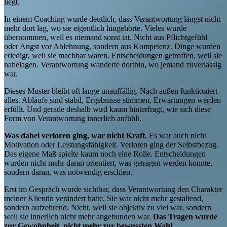
liegt.
In einem Coaching wurde deutlich, dass Verantwortung längst nicht
mehr dort lag, wo sie eigentlich hingehörte. Vieles wurde
übernommen, weil es niemand sonst tat. Nicht aus Pflichtgefühl
oder Angst vor Ablehnung, sondern aus Kompetenz. Dinge wurden
erledigt, weil sie machbar waren. Entscheidungen getroffen, weil sie
nahelagen. Verantwortung wanderte dorthin, wo jemand zuverlässig
war.
Dieses Muster bleibt oft lange unauffällig. Nach außen funktioniert
alles. Abläufe sind stabil, Ergebnisse stimmen, Erwartungen werden
erfüllt. Und gerade deshalb wird kaum hinterfragt, wie sich diese
Form von Verantwortung innerlich anfühlt.
Was dabei verloren ging, war nicht Kraft.
Es war auch nicht
Motivation oder Leistungsfähigkeit. Verloren ging der Selbstbezug.
Das eigene Maß spielte kaum noch eine Rolle. Entscheidungen
wurden nicht mehr daran orientiert, was getragen werden konnte,
sondern daran, was notwendig erschien.
Erst im Gespräch wurde sichtbar, dass Verantwortung den Charakter
meiner Klientin verändert hatte. Sie war nicht mehr gestaltend,
sondern aufzehrend. Nicht, weil sie objektiv zu viel war, sondern
weil sie innerlich nicht mehr angebunden war.
Das Tragen wurde
zur Gewohnheit, nicht mehr zur bewussten Wahl.