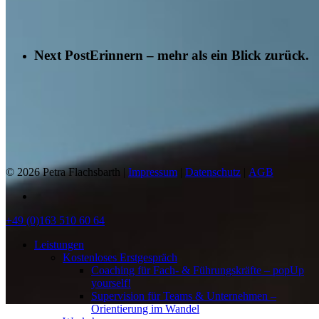
Next Post
Erinnern – mehr als ein Blick zurück.
© 2026 Petra Flachsbarth |
Impressum
|
Datenschutz
|
AGB
linkedin
Close
+49 (0)163 510 60 64
Menu
Leistungen
Kostenloses Erstgespräch
Coaching für Fach- & Führungskräfte – popUp
yourself!
Supervision für Teams & Unternehmen –
Orientierung im Wandel