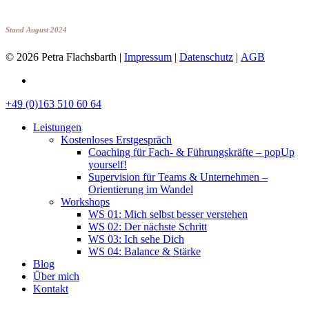
Stand August
2024
© 2026 Petra Flachsbarth |
Impressum
|
Datenschutz
|
AGB
linkedin
Close
+49 (0)163 510 60 64
Menu
Leistungen
Kostenloses Erstgespräch
Coaching für Fach- & Führungskräfte – popUp
yourself!
Supervision für Teams & Unternehmen –
Orientierung im Wandel
Workshops
WS 01: Mich selbst besser verstehen
WS 02: Der nächste Schritt
WS 03: Ich sehe Dich
WS 04: Balance & Stärke
Blog
Über mich
Kontakt