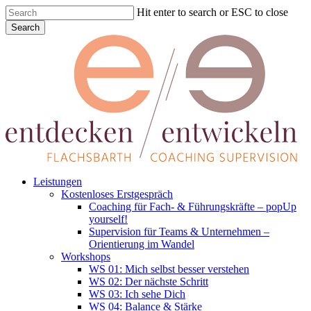
Skip
Hit enter to search or ESC to close
to
Search
main
Close
content
Search
Menu
Leistungen
Kostenloses Erstgespräch
Coaching für Fach- & Führungskräfte – popUp
yourself!
Supervision für Teams & Unternehmen –
Orientierung im Wandel
Workshops
WS 01: Mich selbst besser verstehen
WS 02: Der nächste Schritt
WS 03: Ich sehe Dich
WS 04: Balance & Stärke