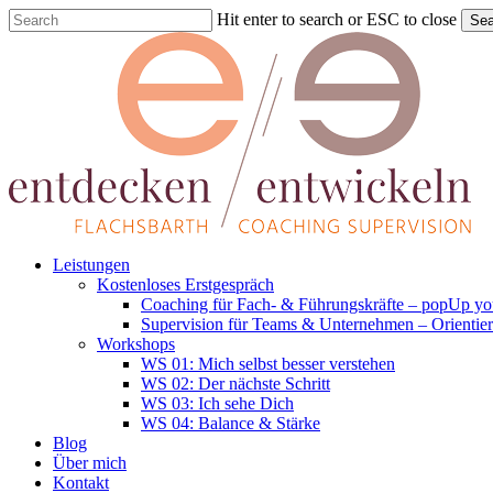
Skip
Hit enter to search or ESC to close
Sea
to
Close
main
Search
content
Menu
Leistungen
Kostenloses Erstgespräch
Coaching für Fach- & Führungskräfte – popUp you
Supervision für Teams & Unternehmen – Orientie
Workshops
WS 01: Mich selbst besser verstehen
WS 02: Der nächste Schritt
WS 03: Ich sehe Dich
WS 04: Balance & Stärke
Blog
Über mich
Kontakt