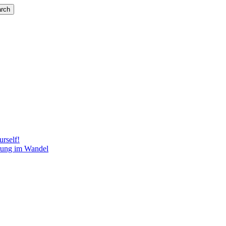
rch
rself!
rung im Wandel