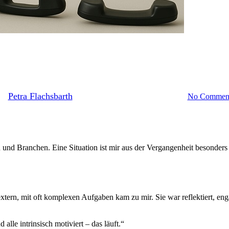
Coaching
Workshops
Ich bin ja da – oder?
y
Petra Flachsbarth
15. Oktober 2025
Januar 25th, 2026
No Commen
n und Branchen. Eine Situation ist mir aus der Vergangenheit besonders
tern, mit oft komplexen Aufgaben kam zu mir. Sie war reflektiert, engag
alle intrinsisch motiviert – das läuft.“