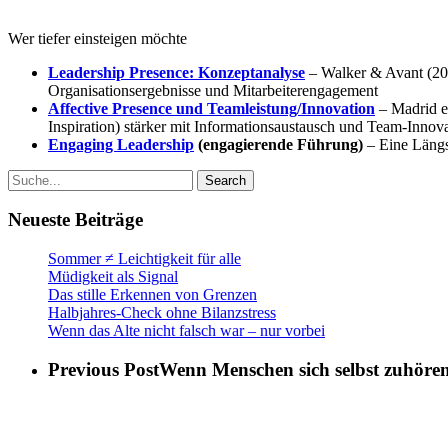
Wer tiefer einsteigen möchte
Leadership Presence: Konzeptanalyse
– Walker & Avant (2022
Organisationsergebnisse und Mitarbeiterengagement
Affective Presence und Teamleistung/In­novation
– Madrid et
Inspiration) stärker mit Informationsaustausch und Team-Innovat
Engaging Leadership
(engagierende Führung)
– Eine Längss
Search
Neueste Beiträge
Sommer ≠ Leichtigkeit für alle
Müdigkeit als Signal
Das stille Erkennen von Grenzen
Halbjahres-Check ohne Bilanzstress
Wenn das Alte nicht falsch war – nur vorbei
Previous Post
Wenn Menschen sich selbst zuhöre