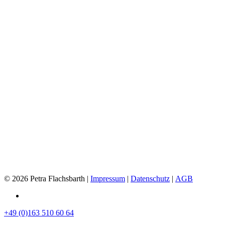
© 2026 Petra Flachsbarth |
Impressum
|
Datenschutz
|
AGB
linkedin
Close
+49 (0)163 510 60 64
Menu