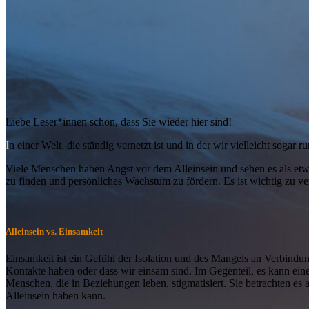
Liebe Leser*innen schön, dass Sie wieder hier sind!
I
n einer Welt, die ständig vernetzt ist und in der wir vielleicht soga
Viele Menschen haben Angst vor dem Alleinsein und sehen es als etwas
zu finden und persönliches Wachstum zu fördern. Es ist wichtig zu vers
Alleinsein vs. Einsamkeit
Einsamkeit ist ein Gefühl der Isolation und des Mangels an Verbindung
Kontakte haben oder dass wir einsam sind. Im Gegenteil, es kann eine
Menschen, die in Beziehungen leben, stigmatisiert. Sie betrachten es 
Alleinsein haben kann.