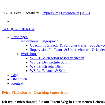
© 2026 Petra Flachsbarth |
Impressum
|
Datenschutz
|
AGB
linkedin
Close
+49 (0)163 510 60 64
Menu
Leistungen
Kostenloses Erstgespräch
Coaching für Fach- & Führungskräfte – popUp you
Supervision für Teams & Unternehmen – Orientie
Workshops
WS 01: Mich selbst besser verstehen
WS 02: Der nächste Schritt
WS 03: Ich sehe Dich
WS 04: Balance & Stärke
Blog
Über mich
Kontakt
Petra Flachsbarth | Coaching Supervision
Ich freue mich darauf, Sie auf Ihrem Weg in einen neuen Lebens