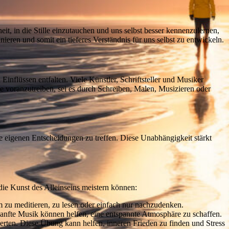
it, in die Stille einzutauchen und uns selbst besser kennenzulernen,
nieren und somit ein tieferes Verständnis für uns selbst zu entwickeln.
Einflüssen entfalten. Viele Künstler, Schriftsteller und Musiker
kte voranzutreiben, sei es durch Schreiben, Malen, Musizieren oder
re eigenen Entscheidungen zu treffen. Diese Unabhängigkeit stärkt
e die Kunst des Alleinseins meistern können:
um zu meditieren, zu lesen oder einfach nur nachzudenken.
sanfte Musik können helfen, eine entspannte Atmosphäre zu schaffen.
ten. Diese Übung kann helfen, inneren Frieden zu finden und Stress