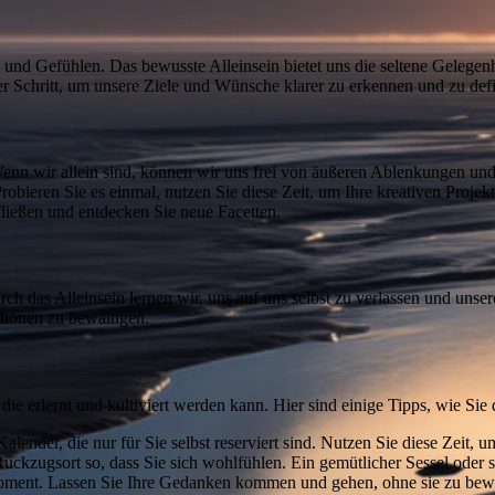
und Gefühlen. Das bewusste Alleinsein bietet uns die seltene Gelegenhe
ger Schritt, um unsere Ziele und Wünsche klarer zu erkennen und zu defi
 Wenn wir allein sind, können wir uns frei von äußeren Ablenkungen und 
 Probieren Sie es einmal, nutzen Sie diese Zeit, um Ihre kreativen Proje
fließen und entdecken Sie neue Facetten.
rch das Alleinsein lernen wir, uns auf uns selbst zu verlassen und unse
ationen zu bewältigen.
, die erlernt und kultiviert werden kann. Hier sind einige Tipps, wie Si
lender, die nur für Sie selbst reserviert sind. Nutzen Sie diese Zeit, 
ckzugsort so, dass Sie sich wohlfühlen. Ein gemütlicher Sessel oder 
oment. Lassen Sie Ihre Gedanken kommen und gehen, ohne sie zu bewer