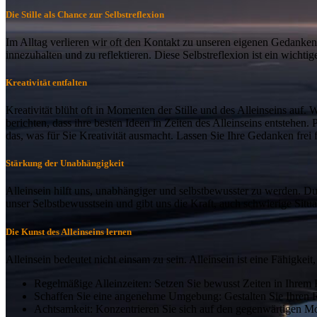
Die Stille als Chance zur Selbstreflexion
Im Alltag verlieren wir oft den Kontakt zu unseren eigenen Gedanken 
innezuhalten und zu reflektieren. Diese Selbstreflexion ist ein wichti
Kreativität entfalten
Kreativität blüht oft in Momenten der Stille und des Alleinseins auf.
berichten, dass ihre besten Ideen in Zeiten des Alleinseins entstehen.
das, was für Sie Kreativität ausmacht. Lassen Sie Ihre Gedanken frei 
Stärkung der Unabhängigkeit
Alleinsein hilft uns, unabhängiger und selbstbewusster zu werden. Du
unser Selbstbewusstsein und gibt uns die Kraft, auch schwierige Situ
Die Kunst des Alleinseins lernen
Alleinsein bedeutet nicht einsam zu sein. Alleinsein ist eine Fähigkeit
Regelmäßige Alleinzeiten: Setzen Sie bewusst Zeiten in Ihrem Ka
Schaffen Sie eine angenehme Umgebung: Gestalten Sie Ihren Rü
Achtsamkeit: Konzentrieren Sie sich auf den gegenwärtigen M