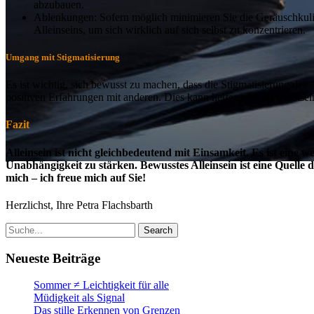
abzubauen.
Ablenkungen: Sofern möglich minimieren Sie die Geräuschkulis
Alleinseins, um sich wirklich auf sich selbst zu konzentrieren.
Umgang mit Stigmatisierung
Es ist wichtig, sich bewusst zu machen, dass die Stigmatisierung des A
positiven Erfahrungen mit anderen. Dies kann helfen, das Bewusstsein
Fazit
Alleinsein ist nicht gleichbedeutend mit Einsamkeit. Es ist eine 
Unabhängigkeit zu stärken. Bewusstes Alleinsein ist eine Quelle 
mich – ich freue mich auf Sie!
Herzlichst, Ihre Petra Flachsbarth
Search
Neueste Beiträge
Sommer ≠ Leichtigkeit für alle
Müdigkeit als Signal
Das stille Erkennen von Grenzen