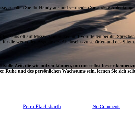
se, schalten Sie Ihr Handy aus und vermeiden Sie andere Ablenkungen.
lleinseins oft auf Missverständnissen und Vorurteilen beruht. Sprechen S
 für die wertvollen Aspekte des Alleinseins zu schärfen und das Stigma
wertvolle Zeit, die wir nutzen können, um uns selbst besser kennenz
der Ruhe und des persönlichen Wachstums sein, lernen Sie sich selb
Coaching
Workshops
Die Kunst des Alleinseins
By
Petra Flachsbarth
30. August 2024
No Comments