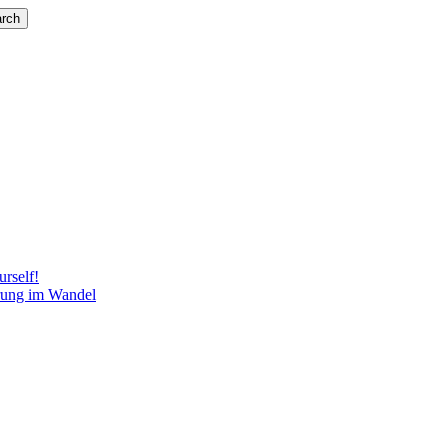
rch
rself!
rung im Wandel