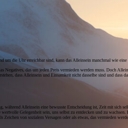
r rund um die Uhr erreichbar sind, kann das Alleinsein manchmal wie ein
 Negatives, das um jeden Preis vermieden werden muss. Doch Alleinsein
tehen, dass Alleinsein und Einsamkeit nicht dasselbe sind und dass das 
, während Alleinsein eine bewusste Entscheidung ist, Zeit mit sich selb
 wertvolle Gelegenheit sein, uns selbst zu entdecken und zu wachsen. 
als Zeichen von sozialem Versagen oder als etwas, das vermieden werden 