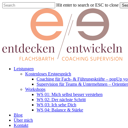
Skip
Hit enter to search or ESC to close
Sea
to
Close
main
Search
content
Menu
Leistungen
Kostenloses Erstgespräch
Coaching für Fach- & Führungskräfte – popUp you
Supervision für Teams & Unternehmen – Orientie
Workshops
WS 01: Mich selbst besser verstehen
WS 02: Der nächste Schritt
WS 03: Ich sehe Dich
WS 04: Balance & Stärke
Blog
Über mich
Kontakt